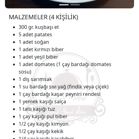
MALZEMELER (4 KİŞİLİK)
300 gr. kuşbaşı et
5 adet patates
1 adet soğan
1 adet kırmızı biber
1 adet yeşil biber
1 adet domates (1 çay bardağı domates
sosu)
1 diş sarımsak
1 su bardağı sıvı yağ (findik veya çiçek)
1 çay bardağı kaşar peyniri rendesi
1 yemek kaşığı salça
1 tatlı kaşığı tuz
1 çay kaşığı pul biber
1/2 çay kaşığı kimyon
1/2 çay kaşığı kekik
1/4 çay kaşığı karabiber