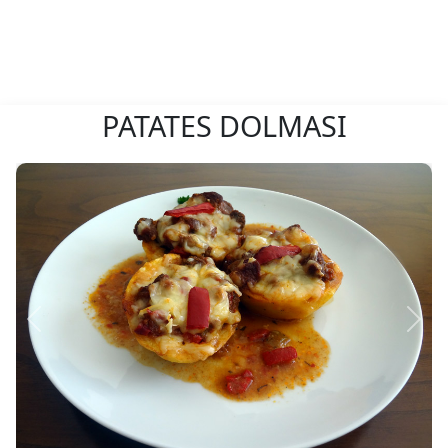
PATATES DOLMASI
Önceki
Sonr