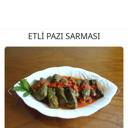
ETLİ PAZI SARMASI
Önceki
Sonr