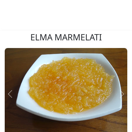
ELMA MARMELATI
Önceki
Sonr