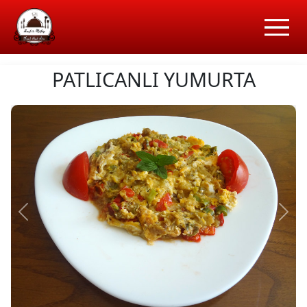
PATLICANLI YUMURTA
Önceki
Sonr