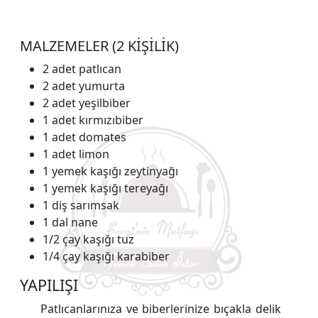
MALZEMELER (2 KİŞİLİK)
2 adet patlıcan
2 adet yumurta
2 adet yeşilbiber
1 adet kırmızıbiber
1 adet domates
1 adet limon
1 yemek kaşığı zeytinyağı
1 yemek kaşığı tereyağı
1 diş sarımsak
1 dal nane
1/2 çay kaşığı tuz
1/4 çay kaşığı karabiber
YAPILIŞI
Patlıcanlarınıza ve biberlerinize bıçakla delik