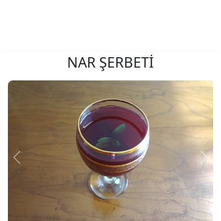
NAR ŞERBETİ
Önceki
Sonr